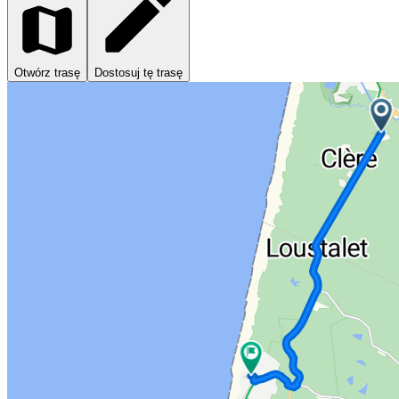
Otwórz trasę
Dostosuj tę trasę