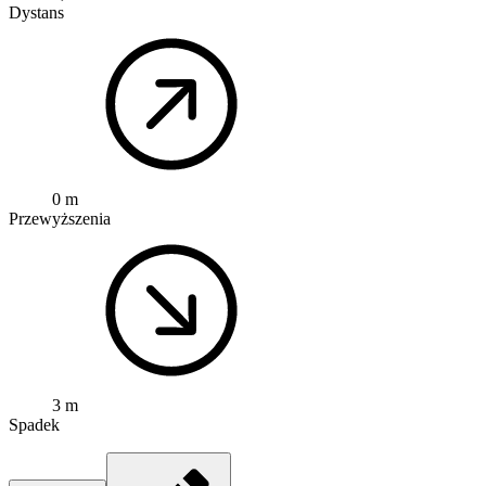
Dystans
0 m
Przewyższenia
3 m
Spadek