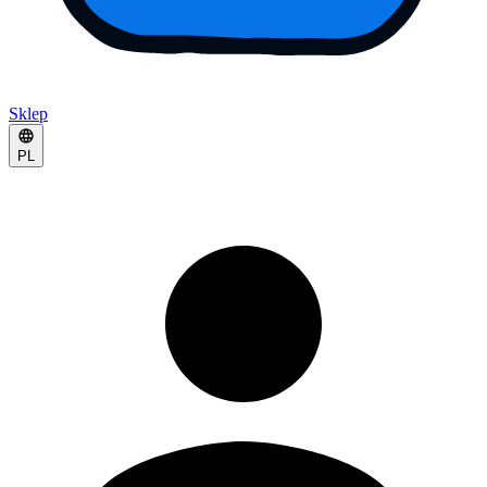
Sklep
PL