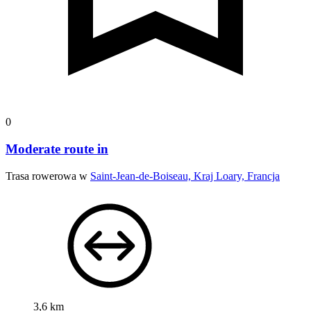
0
Moderate route in
Trasa rowerowa w
Saint-Jean-de-Boiseau, Kraj Loary, Francja
3,6 km