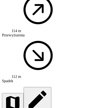
114 m
Przewyższenia
112 m
Spadek