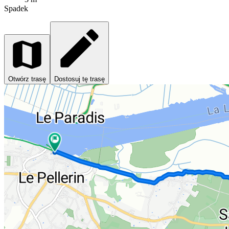
Spadek
Otwórz trasę
Dostosuj tę trasę