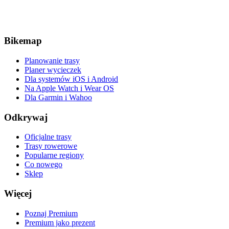
Bikemap
Planowanie trasy
Planer wycieczek
Dla systemów iOS i Android
Na Apple Watch i Wear OS
Dla Garmin i Wahoo
Odkrywaj
Oficjalne trasy
Trasy rowerowe
Popularne regiony
Co nowego
Sklep
Więcej
Poznaj Premium
Premium jako prezent