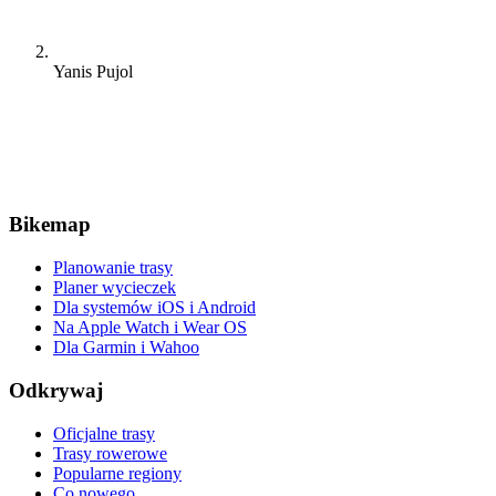
Yanis Pujol
Bikemap
Planowanie trasy
Planer wycieczek
Dla systemów iOS i Android
Na Apple Watch i Wear OS
Dla Garmin i Wahoo
Odkrywaj
Oficjalne trasy
Trasy rowerowe
Popularne regiony
Co nowego