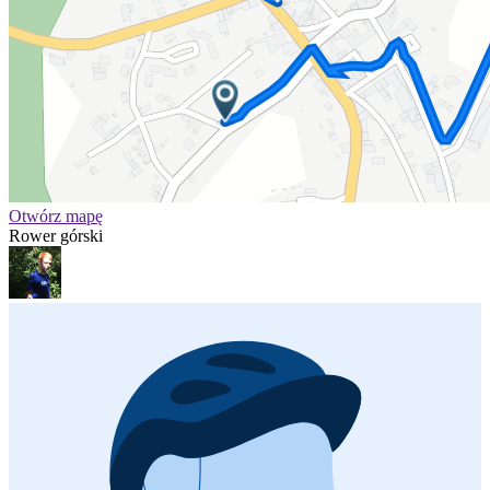
Otwórz mapę
Rower górski