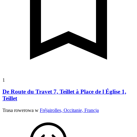
1
De Route du Travet 7, Teillet à Place de l Église 1,
Teillet
Trasa rowerowa w
Fréjairolles, Occitanie, Francja