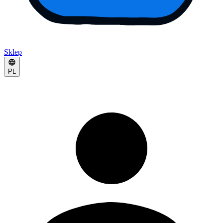
Sklep
PL