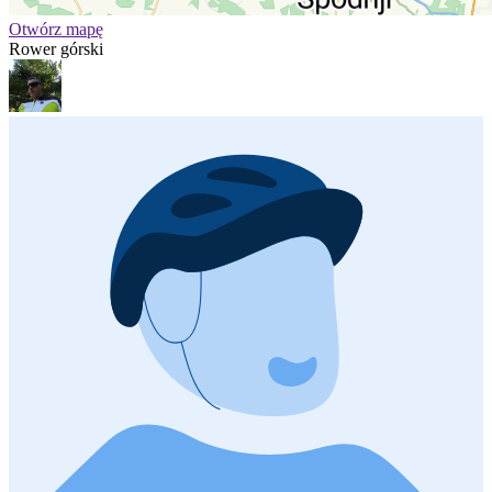
Otwórz mapę
Rower górski