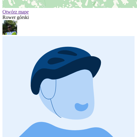
Otwórz mapę
Rower górski