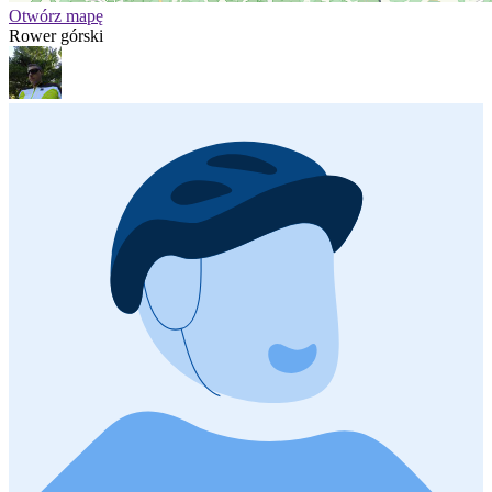
Otwórz mapę
Rower górski