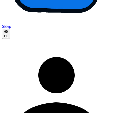
Sklep
PL