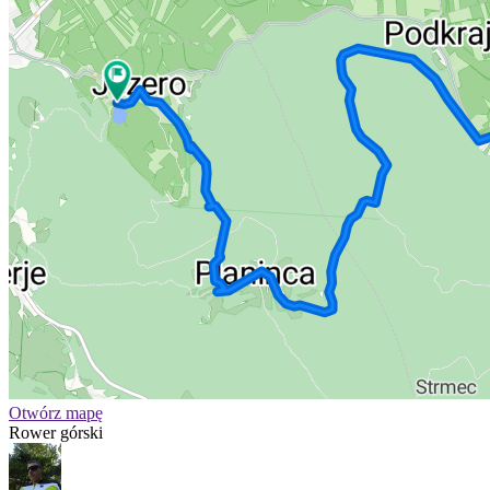
Otwórz mapę
Rower górski