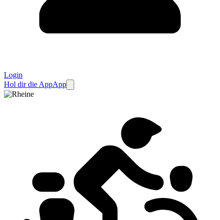
Login
Hol dir die App
App