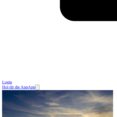
Login
Hol dir die App
App