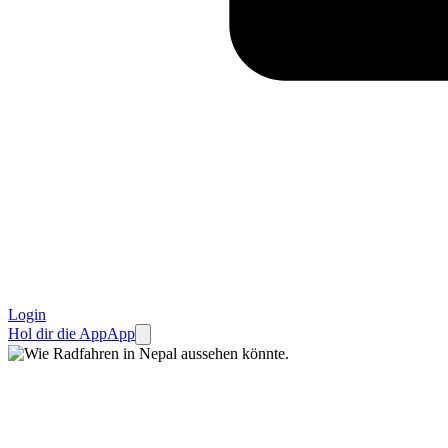
Login
Hol dir die App
App