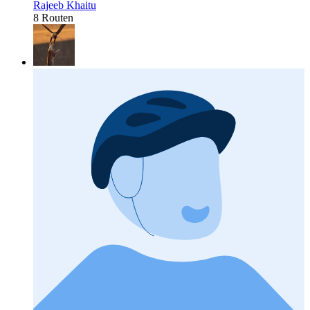
Rajeeb Khaitu
8 Routen