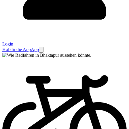
Login
Hol dir die App
App