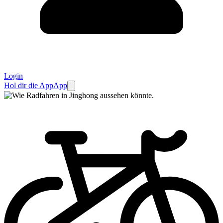
Login
Hol dir die App
App