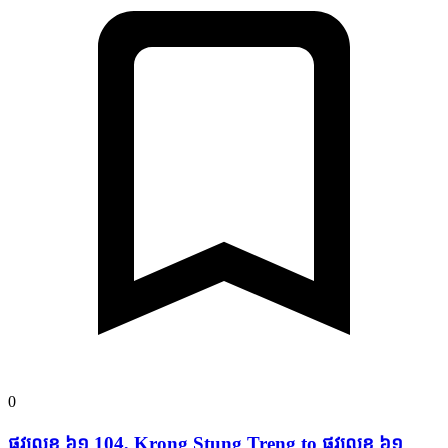
0
ផ្លូវ​លេខ ៦១ 104, Krong Stung Treng to ផ្លូវ​លេខ ៦១