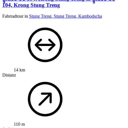
104, Krong Stung Treng
Fahrradtour in
Stung Treng, Stung Treng, Kambodscha
14 km
Distanz
110 m