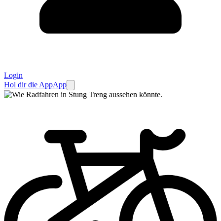
Login
Hol dir die App
App