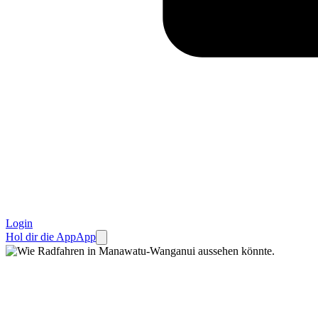
Login
Hol dir die App
App