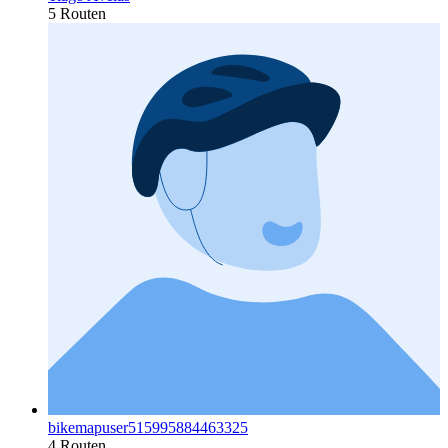
5 Routen
bikemapuser515995884463325
4 Routen