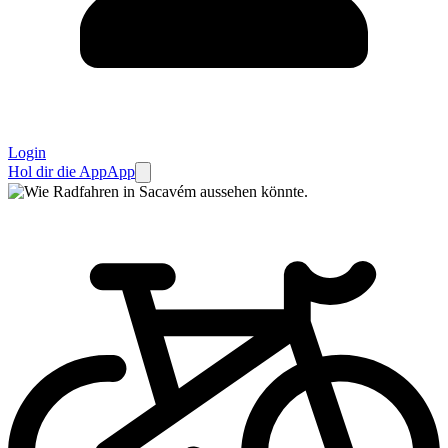
Login
Hol dir die App
App