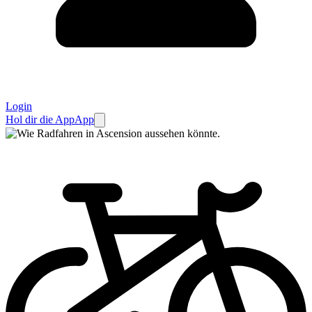
Login
Hol dir die App
App