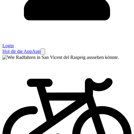
Login
Hol dir die App
App