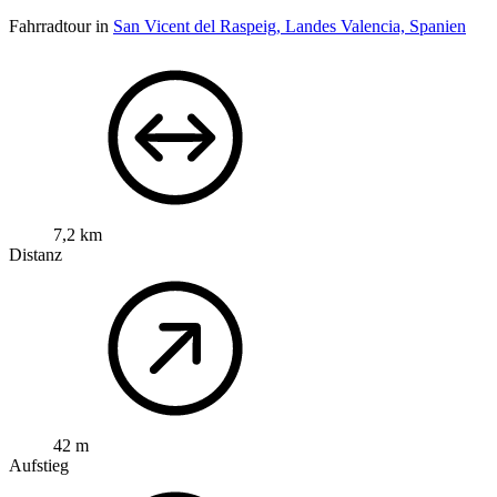
Fahrradtour in
San Vicent del Raspeig, Landes Valencia, Spanien
7,2 km
Distanz
42 m
Aufstieg