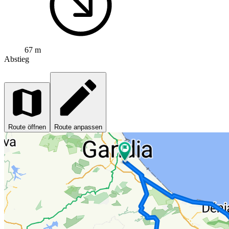
67 m
Abstieg
Route öffnen
Route anpassen