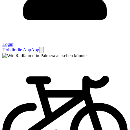
Login
Hol dir die App
App