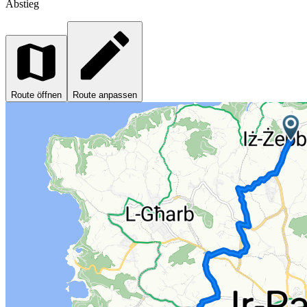
Abstieg
Route öffnen
Route anpassen