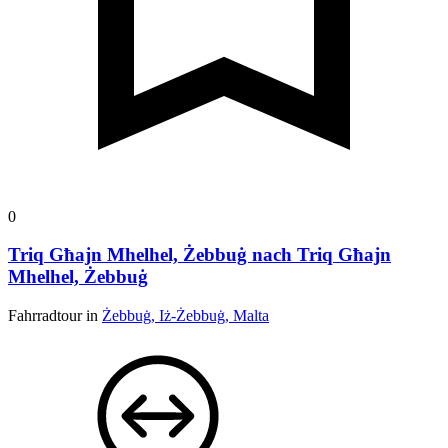
0
Triq Għajn Mhelhel, Żebbuġ nach Triq Għajn
Mhelhel, Żebbuġ
Fahrradtour in
Żebbuġ, Iż-Żebbuġ, Malta