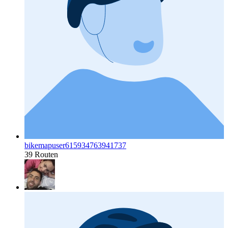
bikemapuser615934763941737
39 Routen