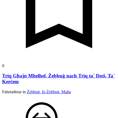
0
Triq Għajn Mhelhel, Żebbuġ nach Triq ta' Doti, Ta'
Kerċem
Fahrradtour in
Żebbuġ, Iż-Żebbuġ, Malta