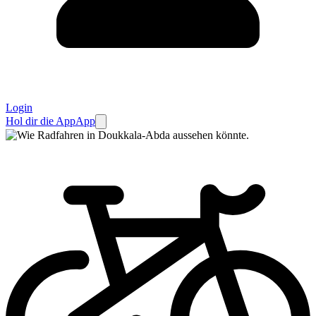
Login
Hol dir die App
App