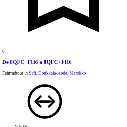
0
De 8QFC+FH6 à 8QFC+FH6
Fahrradtour in
Safi, Doukkala-Abda, Marokko
25,9 km