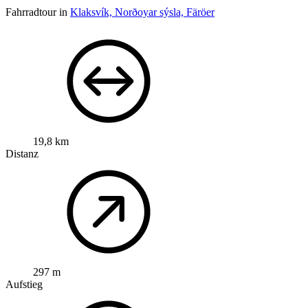
Fahrradtour in
Klaksvík, Norðoyar sýsla, Färöer
19,8 km
Distanz
297 m
Aufstieg