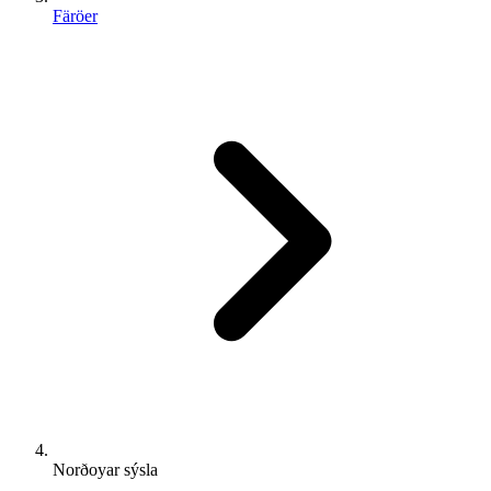
Färöer
Norðoyar sýsla