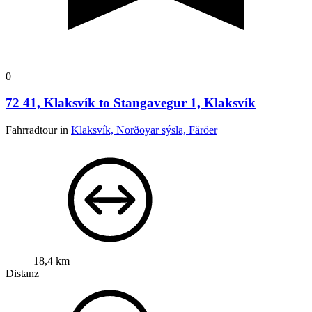
0
72 41, Klaksvík to Stangavegur 1, Klaksvík
Fahrradtour in
Klaksvík, Norðoyar sýsla, Färöer
18,4 km
Distanz