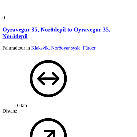
0
Oyravegur 35, Norðdepil to Oyravegur 35,
Norðdepil
Fahrradtour in
Klaksvík, Norðoyar sýsla, Färöer
16 km
Distanz