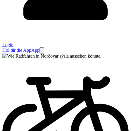
Login
Hol dir die App
App