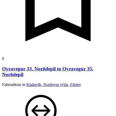
0
Oyravegur 33, Norðdepil to Oyravegur 35,
Norðdepil
Fahrradtour in
Klaksvík, Norðoyar sýsla, Färöer