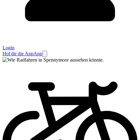
Login
Hol dir die App
App