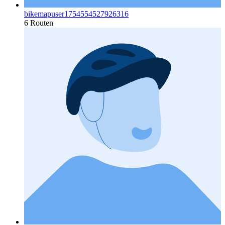
bikemapuser1754554527926316
6 Routen