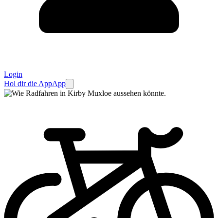
Login
Hol dir die App
App