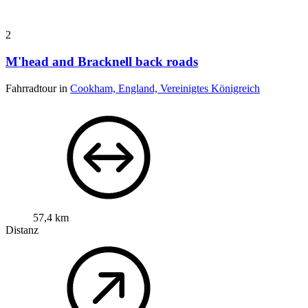
2
M'head and Bracknell back roads
Fahrradtour in
Cookham, England, Vereinigtes Königreich
57,4 km
Distanz