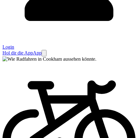
Login
Hol dir die App
App