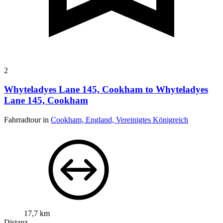
2
Whyteladyes Lane 145, Cookham to Whyteladyes
Lane 145, Cookham
Fahrradtour in
Cookham, England, Vereinigtes Königreich
17,7 km
Distanz