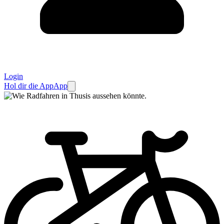
Login
Hol dir die App
App