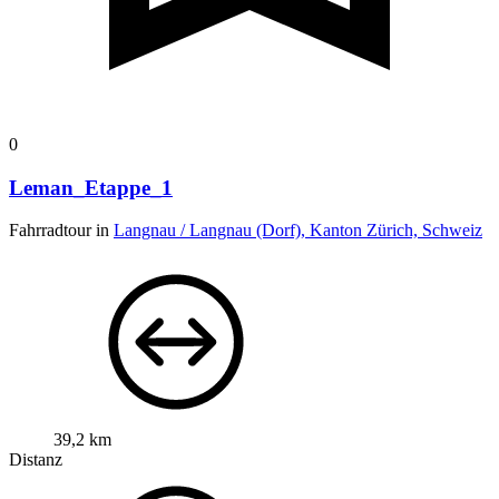
0
Leman_Etappe_1
Fahrradtour in
Langnau / Langnau (Dorf), Kanton Zürich, Schweiz
39,2 km
Distanz