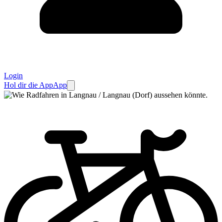
Login
Hol dir die App
App