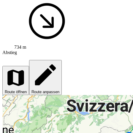
734 m
Abstieg
Route öffnen
Route anpassen