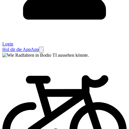
Login
Hol dir die App
App