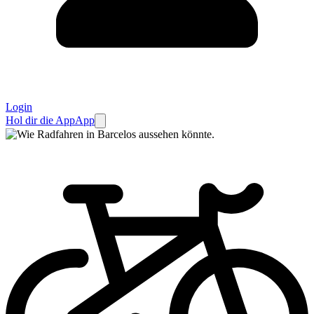
Login
Hol dir die App
App