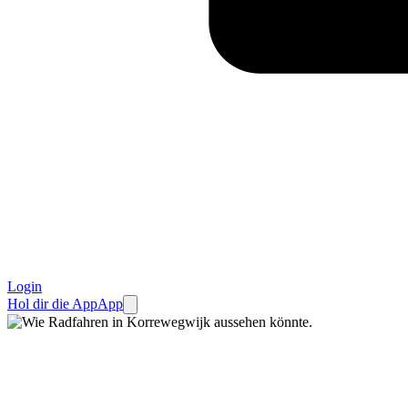
Login
Hol dir die App
App