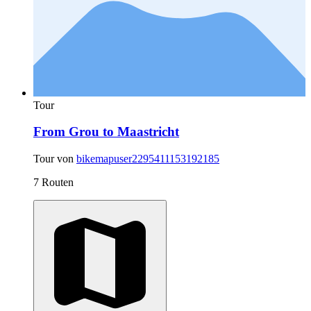
Tour
From Grou to Maastricht
Tour von
bikemapuser2295411153192185
7 Routen