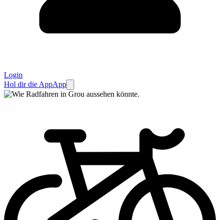
Login
Hol dir die App
App