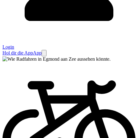
Login
Hol dir die App
App