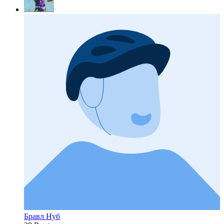
Бравл Нуб