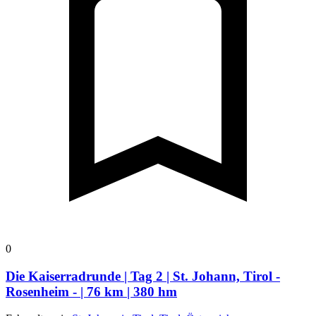
0
Die Kaiserradrunde | Tag 2 | St. Johann, Tirol -
Rosenheim - | 76 km | 380 hm