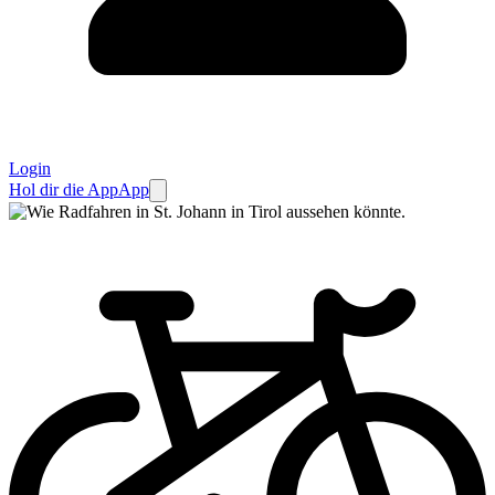
Login
Hol dir die App
App