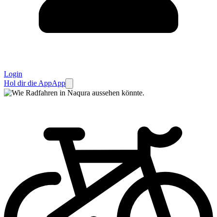
Login
Hol dir die App
App