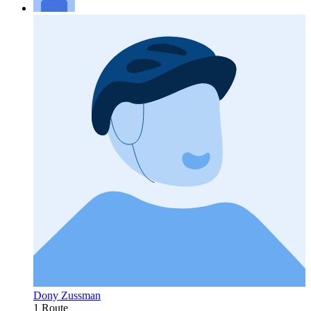
Dony Zussman
1 Route