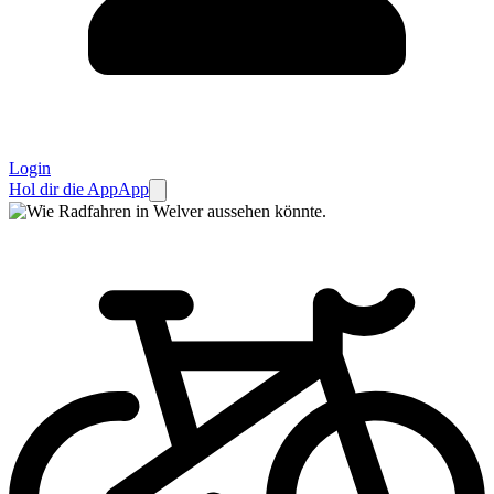
Login
Hol dir die App
App