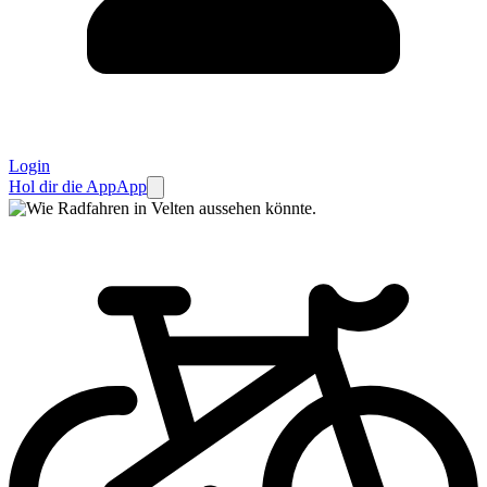
Login
Hol dir die App
App