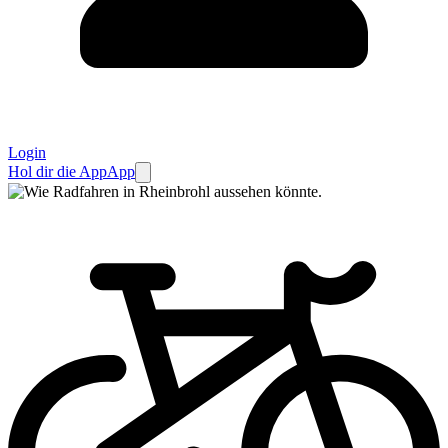
Login
Hol dir die App
App