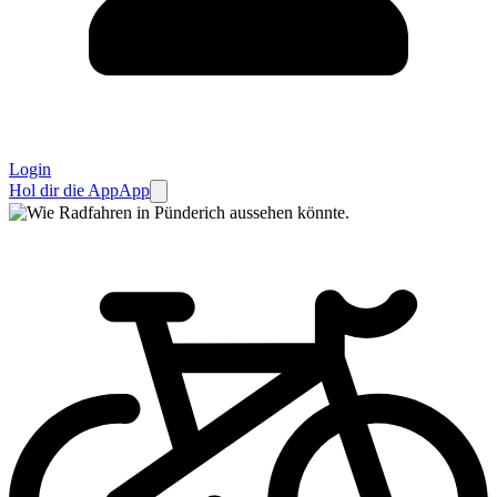
Login
Hol dir die App
App