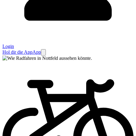
Login
Hol dir die App
App