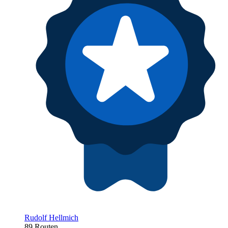
Rudolf Hellmich
89 Routen