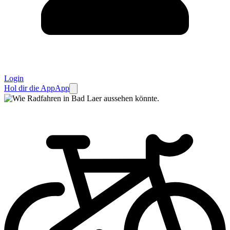
Login
Hol dir die App
App