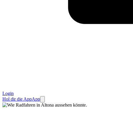
Login
Hol dir die App
App