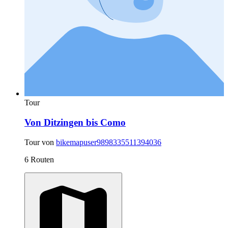
Tour
Von Ditzingen bis Como
Tour von
bikemapuser9898335511394036
6 Routen