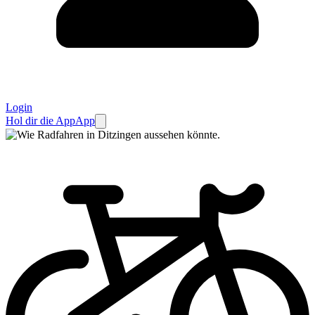
Login
Hol dir die App
App