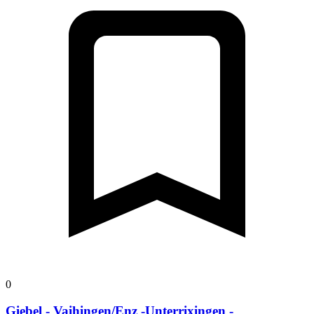
0
Giebel - Vaihingen/Enz -Unterrixingen -