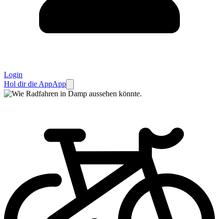
Login
Hol dir die App
App