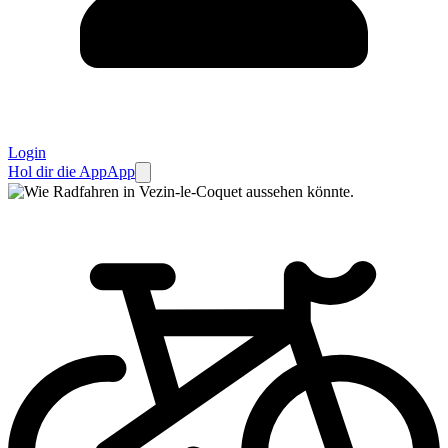
Login
Hol dir die App
App