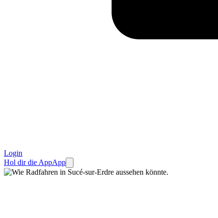
Login
Hol dir die App
App