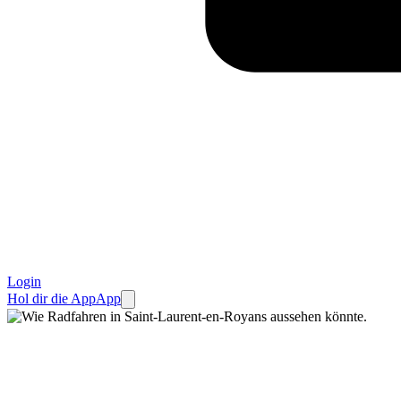
Login
Hol dir die App
App