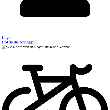
Login
Hol dir die App
App