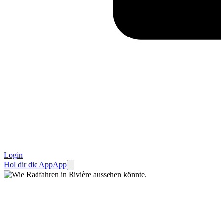
Login
Hol dir die App
App