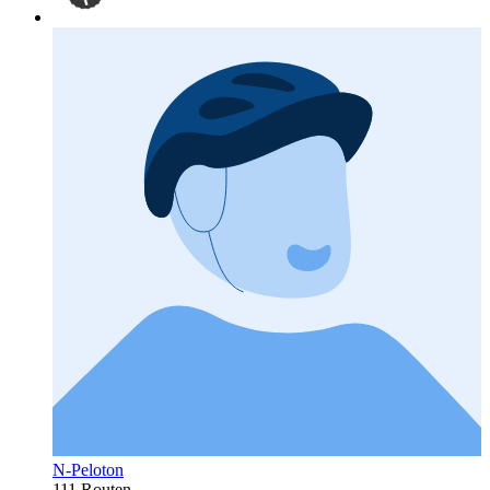
N-Peloton
111 Routen