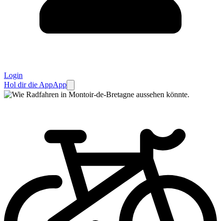
Login
Hol dir die App
App