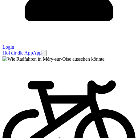
Login
Hol dir die App
App