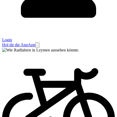
Login
Hol dir die App
App