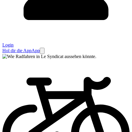
Login
Hol dir die App
App