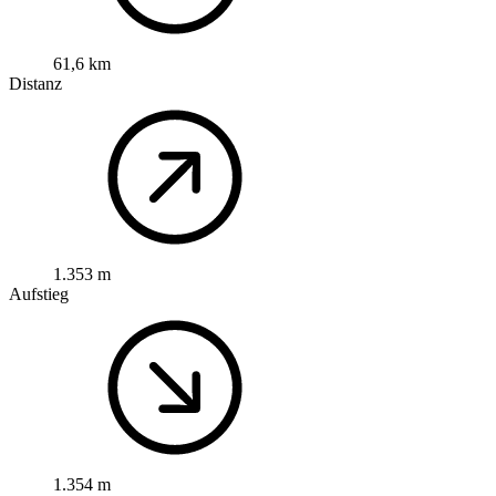
61,6 km
Distanz
1.353 m
Aufstieg
1.354 m