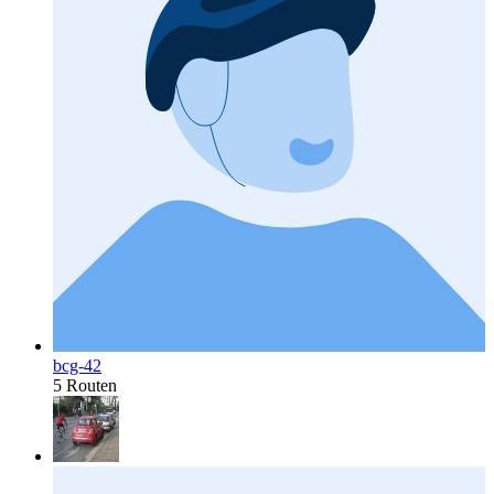
bcg-42
5 Routen