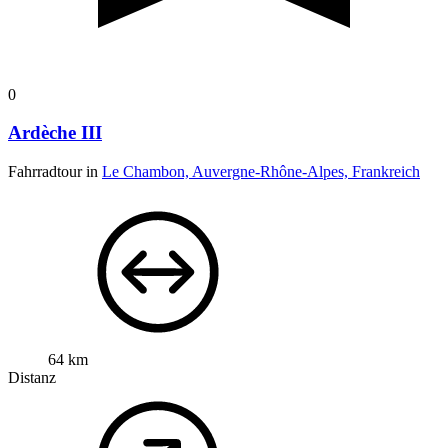
0
Ardèche III
Fahrradtour in
Le Chambon, Auvergne-Rhône-Alpes, Frankreich
64 km
Distanz