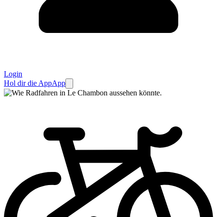
Login
Hol dir die App
App