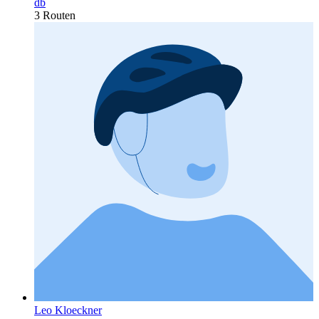
db
3 Routen
Leo Kloeckner