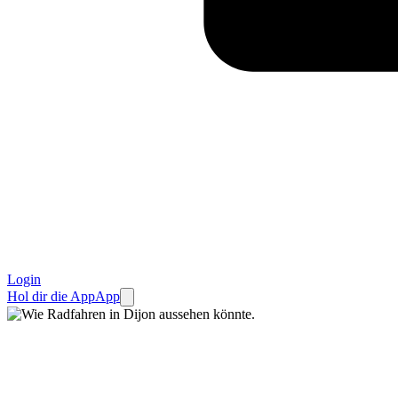
Login
Hol dir die App
App